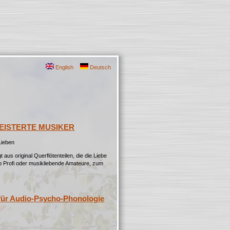
English
Deutsch
EISTERTE MUSIKER
Lieben
us original Querflötenteilen, die die Liebe
b Profi oder musikliebende Amateure, zum
ür Audio-Psycho-Phonologie