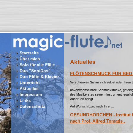
Startseite
Über mich
Aktuelles
Solo für alle Fälle ...
Duo "SoniDos"
FLÖTENSCHMUCK FÜR BEG
Duo Flöte & Klavier
Verschenken Sie an sich selbst oder Ihren 
Unterricht
Aktuelles
unverwechselbare Schmuckstücke, gefertigt a
Impressum
des Musikers zu seinem Instrument, egal o
Ausdruck bringt.
Links
Datenschutz
Auf Wunsch bzw. nach Ihrer…
GESUNDHORCHEN - Institut f
nach Prof. Alfred Tomatis .