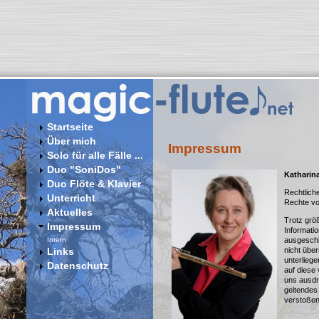
Startseite
Über mich
Impressum
Solo für alle Fälle ...
Duo "SoniDos"
Katharin
Duo Flöte & Klavier
Rechtlich
Unterricht
Rechte vo
Aktuelles
Trotz grö
Impressum
Informatio
ausgeschl
Intern
nicht übe
Links
unterlieg
Datenschutz
auf diese 
uns ausdrü
geltendes
verstoßen