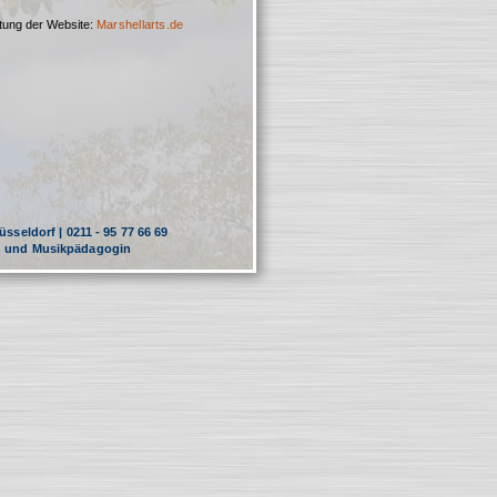
tung der Website:
Marshellarts.de
sseldorf | 0211 - 95 77 66 69
in und Musikpädagogin